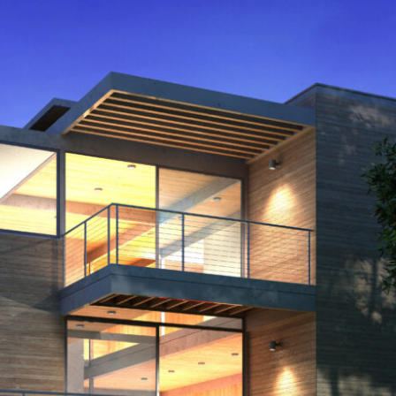
3
月
3
日