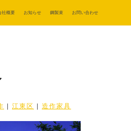
会社概要
お知らせ
鋼製束
お問い合わせ
ル
作
 | 
江東区
 | 
造作家具