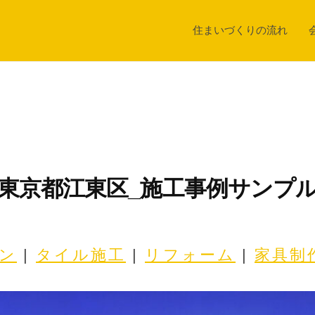
住まいづくりの流れ
東京都江東区_施工事例サンプ
2
b
0
y
ン
 | 
タイル施工
 | 
リフォーム
 | 
家具制
2
W
5
I
年
T