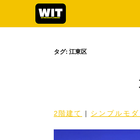
株
コ
式
ン
会
テ
社
株
リ
ン
W
フ
式
ツ
I
ォ
会
へ
タグ:
江東区
T
ー
社
ス
ム
W
キ
・
ッ
I
リ
プ
T
ノ
ベ
ー
2階建て
 | 
シンプルモダ
シ
ョ
ン