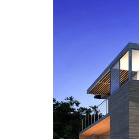
・
家
具
制
作