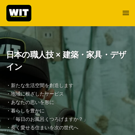
ー
株
コ
式
ン
メ
会
ニ
テ
社
ュ
ー
株
リ
ン
W
式
フ
ツ
I
ォ
会
T
へ
ー
社
日本の職人技 × 建築・家具・デザ
ス
ム
W
キ
イン
・
I
ッ
リ
プ
T
ノ
・新たな生活空間を創造します
ベ
・地域に根ざしたサービス
ー
・あなたの思いを形に
シ
ョ
・暮らしを豊かに
ン
・「毎日のお風呂くつろげますか？」
・
・長く愛せる住まいを次の世代へ
家