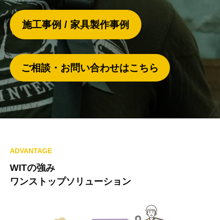
具
制
施工事例 / 家具製作事例
作
ご相談・お問い合わせはこちら
TOP
ADVANTAGE
WITの強み
2025
by
ワンストップソリューション
年
WIT
3
月